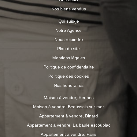
Nos biens vendus
Qui suis-je
Notre Agence
Nous rejoindre
Plan du site
Mentions légales
Politique de confidentialité
Politique des cookies
Nos honoraires
Maison à vendre, Rennes
Maison à vendre, Beaussais sur mer
Appartement à vendre, Dinard
Appartement à vendre, La baule escoublac
Appartement à vendre, Paris