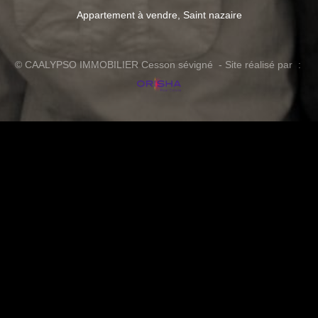
Appartement à vendre, Saint nazaire
© CAALYPSO IMMOBILIER Cesson sévigné - Site réalisé par :