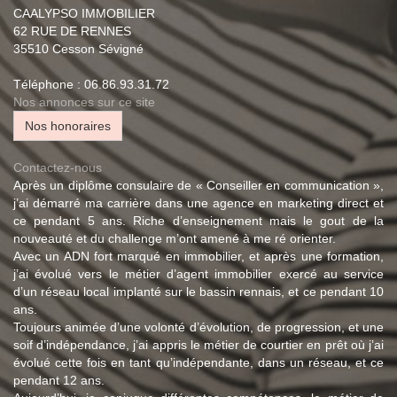
CAALYPSO IMMOBILIER
62 RUE DE RENNES
35510
Cesson Sévigné
Téléphone :
06.86.93.31.72
Nos annonces sur ce site
Nos honoraires
Contactez-nous
Après un diplôme consulaire de « Conseiller en communication »,
j’ai démarré ma carrière dans une agence en marketing direct et
ce pendant 5 ans. Riche d’enseignement mais le gout de la
nouveauté et du challenge m’ont amené à me ré orienter.
Avec un ADN fort marqué en immobilier, et après une formation,
j’ai évolué vers le métier d’agent immobilier exercé au service
d’un réseau local implanté sur le bassin rennais, et ce pendant 10
ans.
Toujours animée d’une volonté d’évolution, de progression, et une
soif d’indépendance, j’ai appris le métier de courtier en prêt où j’ai
évolué cette fois en tant qu’indépendante, dans un réseau, et ce
pendant 12 ans.