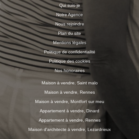
Qui suis-je
Notre Agence
Nous rejoindre
Plan du site
Mentions légales
Politique de confidentialité
Politique des cookies
Nos honoraires
Maison à vendre, Saint malo
Maison à vendre, Rennes
Maison à vendre, Montfort sur meu
Appartement à vendre, Dinard
Appartement à vendre, Rennes
Maison d'architecte à vendre, Lezardrieux