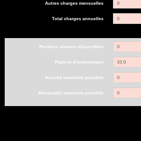
Autres charges mensuelles
Total charges annuelles
Revenus annuels disponibles
Plafond d'endettement
Annuité maximum possible
Mensualité maximum possible