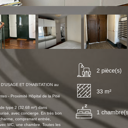
2 pièce(s)
D'USAGE ET D'HABITATION au
33 m²
s - Proximité Hôpital de la Pitié
de type 2 (32.68 m²) dans
1 chambre(s
curisé, avec concierge. En très bon
e charme, comprenant entrée,
avec WC, une chambre. Toutes les