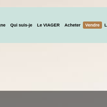
gne
Qui suis-je
Le VIAGER
Acheter
Vendre
L