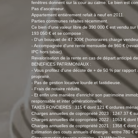
fenêtres donnent sur la cour au calme. Le bien est co
Pas d'ascenseur.
Appartement entièrement refait à neuf en 2011.
Parties communes refaites récemment.
Ce bien d'une valeur libre de 390 000 € est vendu sur
193 050 € et se compose :
- D'un bouquet de 47 300€ (honoraires charge vendeu
- Accompagnée d'une rente mensuelle de 960 € (revalo
IPC hors tabac).
Revalorisation de la rente en cas de départ anticipé de
BENEFICES PATRIMONIAUX :
- Vous profitez d'une décote de + de 50 % par rapport 
propriété.
- Pas de gestion locative lourde et fastidieuse.
- Frais de notaire réduits.
- Et enfin une manière d'enrichir son patrimoine immo
responsable et inter générationnelle.
TAXES FONCIERES : 315 € dont 121 € ordures ménag
Charges annuelles de copropriété 2023 : 1247.37 € su
Charges annuelles de copropriété 2022 : 1053 € dont 
Charges annuelles de copropriété 2021 : 1358 € dont 
Estimation des couts annuels d'énergie : entre 780 € e