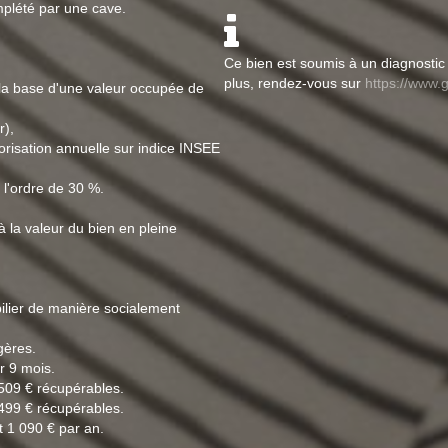
mplété par une cave.
Ce bien est soumis à un diagnostic 
plus, rendez-vous sur
https://www.g
 la base d'une valeur occupée de
r),
risation annuelle sur indice INSEE
 l'ordre de 30 %.
à la valeur du bien en pleine
bilier de manière socialement
ères.
r 9 mois.
509 € récupérables.
499 € récupérables.
t 1 090 € par an.