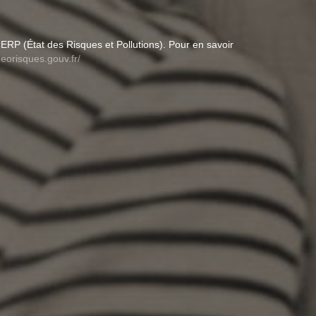
ERP (État des Risques et Pollutions). Pour en savoir
eorisques.gouv.fr/