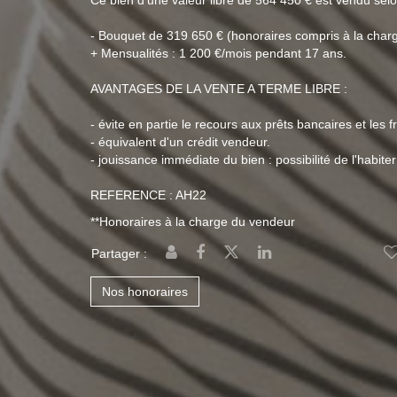
Ce bien d'une valeur libre de 564 450 € est vendu selon
- Bouquet de 319 650 € (honoraires compris à la char
+ Mensualités : 1 200 €/mois pendant 17 ans.
AVANTAGES DE LA VENTE A TERME LIBRE :
- évite en partie le recours aux prêts bancaires et les f
- équivalent d'un crédit vendeur.
- jouissance immédiate du bien : possibilité de l'habiter
REFERENCE : AH22
**
Honoraires à la charge du vendeur
Partager :
Nos honoraires