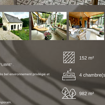
152 m²
LIBRE" .
bel environnement privilégié et
4 chambre(s
982 m²
mporain.