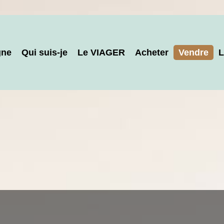
gne
Qui suis-je
Le VIAGER
Acheter
Vendre
L