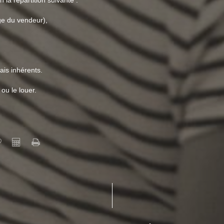
 la répartition suivante :
ge du vendeur),
rais inhérents.
 ou le louer.