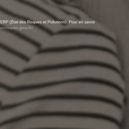
ERP (État des Risques et Pollutions). Pour en savoir
eorisques.gouv.fr/