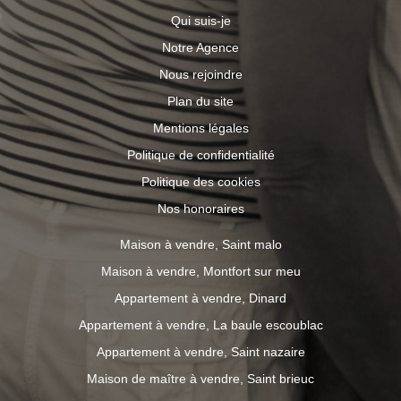
Qui suis-je
Notre Agence
Nous rejoindre
Plan du site
Mentions légales
Politique de confidentialité
Politique des cookies
Nos honoraires
Maison à vendre, Saint malo
Maison à vendre, Montfort sur meu
Appartement à vendre, Dinard
Appartement à vendre, La baule escoublac
Appartement à vendre, Saint nazaire
Maison de maître à vendre, Saint brieuc