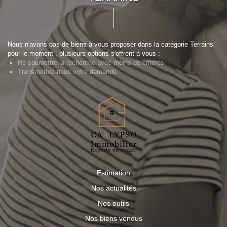
Nous n'avons pas de biens à vous proposer dans la catégorie Terrains
pour le moment , plusieurs options s'offrent à vous :
Re-soumettre la recherche avec moins de critères.
Transmettez-nous votre demande
Estimation
Nos actualités
Nos outils
Nos biens vendus