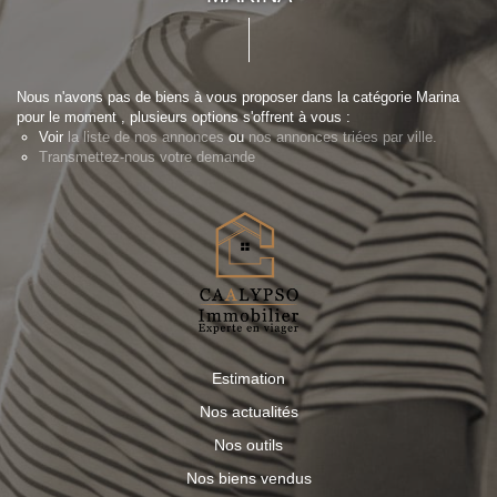
Nous n'avons pas de biens à vous proposer dans la catégorie Marina
pour le moment , plusieurs options s'offrent à vous :
Voir
la liste de nos annonces
ou
nos annonces triées par ville.
Transmettez-nous votre demande
Estimation
Nos actualités
Nos outils
Nos biens vendus