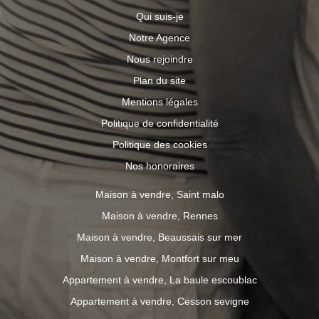
Qui suis-je
Notre Agence
Nous rejoindre
Plan du site
Mentions légales
Politique de confidentialité
Politique des cookies
Nos honoraires
Maison à vendre, Saint malo
Maison à vendre, Rennes
Maison à vendre, Beaussais sur mer
Maison à vendre, Montfort sur meu
Appartement à vendre, La baule escoublac
Appartement à vendre, Cesson sevigne