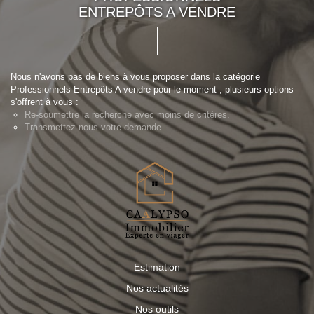
ENTREPÔTS A VENDRE
Nous n'avons pas de biens à vous proposer dans la catégorie
Professionnels Entrepôts A vendre pour le moment , plusieurs options
s'offrent à vous :
Re-soumettre la recherche avec moins de critères.
Transmettez-nous votre demande
Estimation
Nos actualités
Nos outils