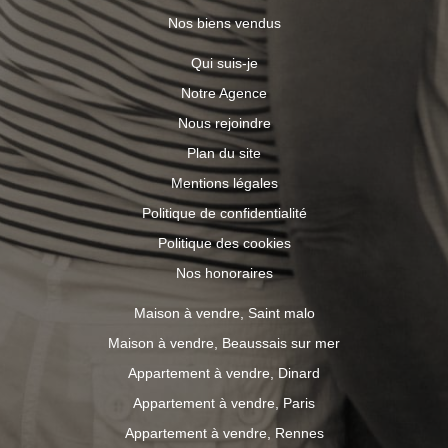
Nos biens vendus
Qui suis-je
Notre Agence
Nous rejoindre
Plan du site
Mentions légales
Politique de confidentialité
Politique des cookies
Nos honoraires
Maison à vendre, Saint malo
Maison à vendre, Beaussais sur mer
Appartement à vendre, Dinard
Appartement à vendre, Paris
Appartement à vendre, Rennes