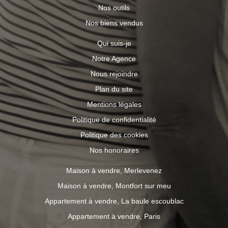
Nos outils
Nos biens vendus
Qui suis-je
Notre Agence
Nous rejoindre
Plan du site
Mentions légales
Politique de confidentialité
Politique des cookies
Nos honoraires
Maison à vendre, Merlevenez
Maison à vendre, Montfort sur meu
Appartement à vendre, La baule escoublac
Appartement à vendre, Paris