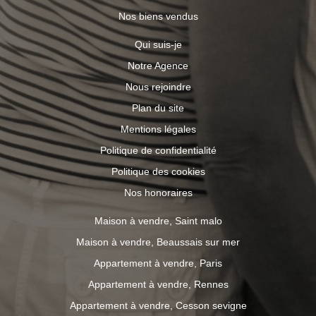
Nos biens vendus
Qui suis-je
Notre Agence
Nous rejoindre
Plan du site
Mentions légales
Politique de confidentialité
Politique des cookies
Nos honoraires
Maison à vendre, Saint malo
Maison à vendre, Beaussais sur mer
Appartement à vendre, Paris
Appartement à vendre, Rennes
Appartement à vendre, Cesson sevigne