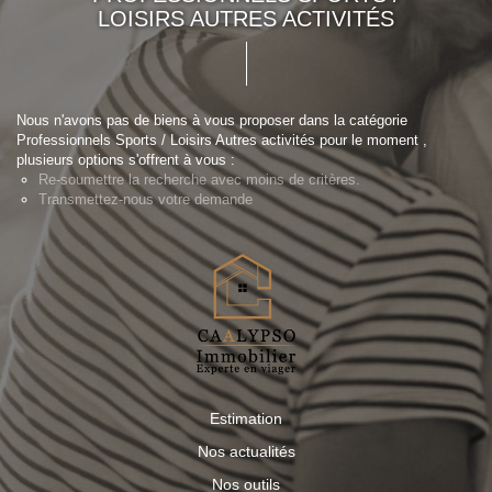
LOISIRS AUTRES ACTIVITÉS
Nous n'avons pas de biens à vous proposer dans la catégorie
Professionnels Sports / Loisirs Autres activités pour le moment ,
plusieurs options s'offrent à vous :
Re-soumettre la recherche avec moins de critères.
Transmettez-nous votre demande
Estimation
Nos actualités
Nos outils