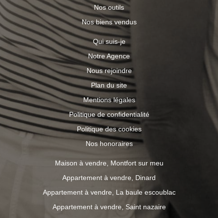
Nos outils
Nos biens vendus
Qui suis-je
Notre Agence
Nous rejoindre
Plan du site
Mentions légales
Politique de confidentialité
Politique des cookies
Nos honoraires
Maison à vendre, Montfort sur meu
Appartement à vendre, Dinard
Appartement à vendre, La baule escoublac
Appartement à vendre, Saint nazaire