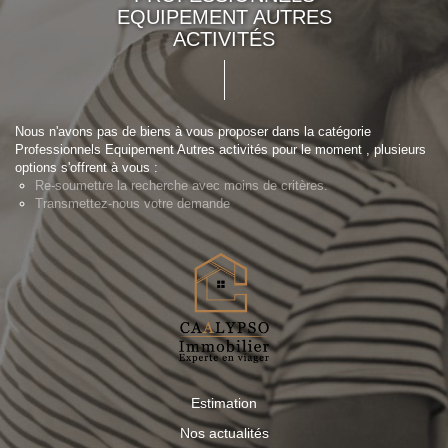
EQUIPEMENT AUTRES
ACTIVITÉS
Nous n'avons pas de biens à vous proposer dans la catégorie
Professionnels Equipement Autres activités pour le moment , plusieurs
options s'offrent à vous :
Re-soumettre la recherche avec moins de critères.
Transmettez-nous votre demande
Estimation
Nos actualités