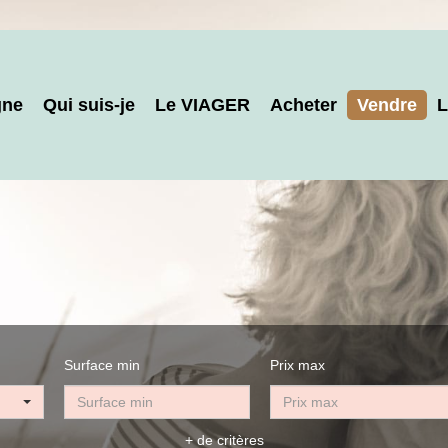
gne
Qui suis-je
Le VIAGER
Acheter
Vendre
L
Surface min
Prix max
+ de critères