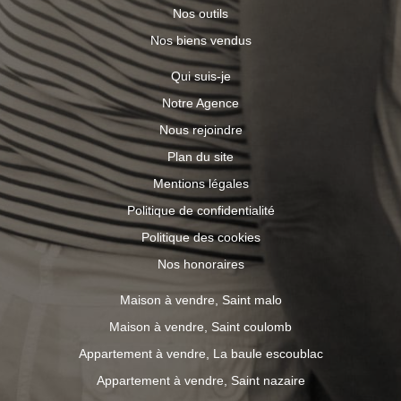
Nos outils
Nos biens vendus
Qui suis-je
Notre Agence
Nous rejoindre
Plan du site
Mentions légales
Politique de confidentialité
Politique des cookies
Nos honoraires
Maison à vendre, Saint malo
Maison à vendre, Saint coulomb
Appartement à vendre, La baule escoublac
Appartement à vendre, Saint nazaire