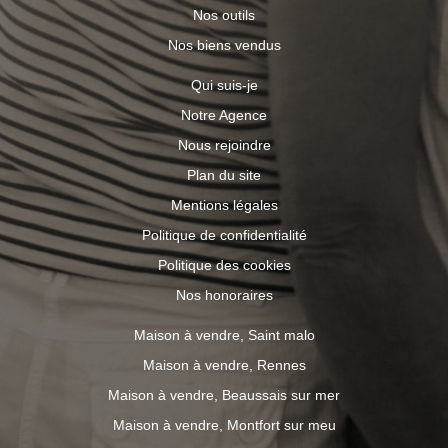
Nos outils
Nos biens vendus
Qui suis-je
Notre Agence
Nous rejoindre
Plan du site
Mentions légales
Politique de confidentialité
Politique des cookies
Nos honoraires
Maison à vendre, Saint malo
Maison à vendre, Rennes
Maison à vendre, Beaussais sur mer
Maison à vendre, Montfort sur meu