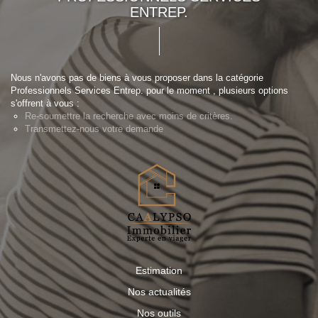
ENTREP.
Nous n'avons pas de biens à vous proposer dans la catégorie
Professionnels Services Entrep. pour le moment , plusieurs options
s'offrent à vous :
Re-soumettre la recherche avec moins de critères.
Transmettez-nous votre demande
Estimation
Nos actualités
Nos outils