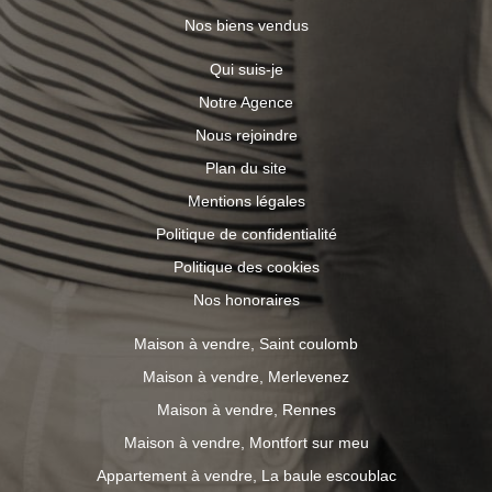
Nos biens vendus
Qui suis-je
Notre Agence
Nous rejoindre
Plan du site
Mentions légales
Politique de confidentialité
Politique des cookies
Nos honoraires
Maison à vendre, Saint coulomb
Maison à vendre, Merlevenez
Maison à vendre, Rennes
Maison à vendre, Montfort sur meu
Appartement à vendre, La baule escoublac