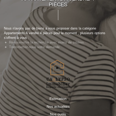
PIÈCES
Nous n'avons pas de biens à vous proposer dans la catégorie
Appartements A vendre 4 pièces pour le moment , plusieurs options
s'offrent à vous :
Re-soumettre la recherche avec moins de critères.
Transmettez-nous votre demande
Estimation
Nos actualités
Nos outils