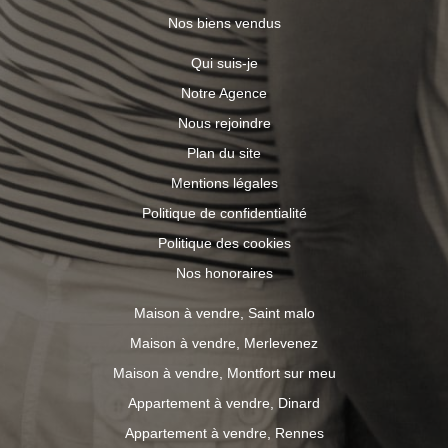
Nos biens vendus
Qui suis-je
Notre Agence
Nous rejoindre
Plan du site
Mentions légales
Politique de confidentialité
Politique des cookies
Nos honoraires
Maison à vendre, Saint malo
Maison à vendre, Merlevenez
Maison à vendre, Montfort sur meu
Appartement à vendre, Dinard
Appartement à vendre, Rennes