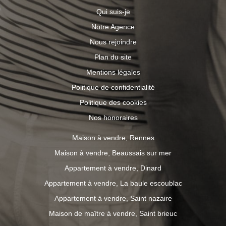
Qui suis-je
Notre Agence
Nous rejoindre
Plan du site
Mentions légales
Politique de confidentialité
Politique des cookies
Nos honoraires
Maison à vendre, Rennes
Maison à vendre, Beaussais sur mer
Appartement à vendre, Dinard
Appartement à vendre, La baule escoublac
Appartement à vendre, Saint nazaire
Maison de maître à vendre, Saint brieuc