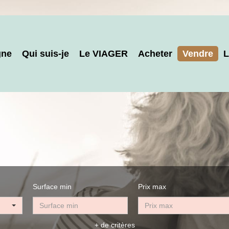
gne
Qui suis-je
Le VIAGER
Acheter
Vendre
L
Surface min
Prix max
+ de critères