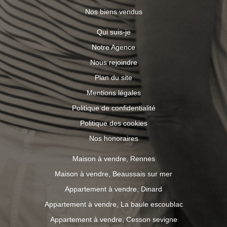
Nos biens vendus
Qui suis-je
Notre Agence
Nous rejoindre
Plan du site
Mentions légales
Politique de confidentialité
Politique des cookies
Nos honoraires
Maison à vendre, Rennes
Maison à vendre, Beaussais sur mer
Appartement à vendre, Dinard
Appartement à vendre, La baule escoublac
Appartement à vendre, Cesson sevigne