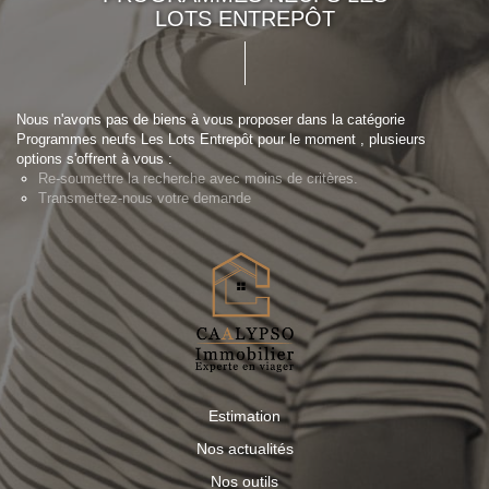
LOTS ENTREPÔT
Nous n'avons pas de biens à vous proposer dans la catégorie
Programmes neufs Les Lots Entrepôt pour le moment , plusieurs
options s'offrent à vous :
Re-soumettre la recherche avec moins de critères.
Transmettez-nous votre demande
Estimation
Nos actualités
Nos outils