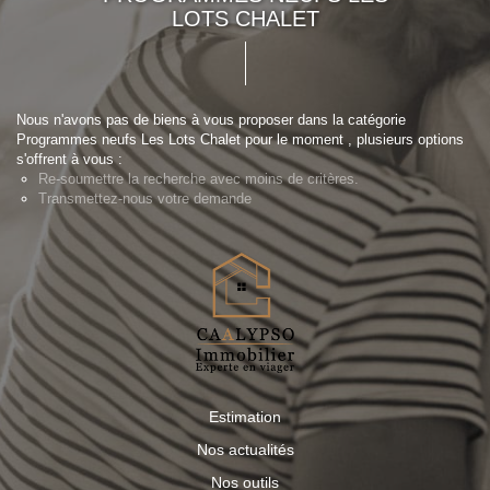
LOTS CHALET
Nous n'avons pas de biens à vous proposer dans la catégorie
Programmes neufs Les Lots Chalet pour le moment , plusieurs options
s'offrent à vous :
Re-soumettre la recherche avec moins de critères.
Transmettez-nous votre demande
Estimation
Nos actualités
Nos outils