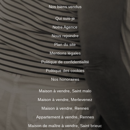
Nos biens vendus
Qui suis-je
Notre Agence
Nous rejoindre
Plan du site
Mentions légales
Politique de confidentialité
Politique des cookies
Nos honoraires
Maison à vendre, Saint malo
Maison à vendre, Merlevenez
Maison à vendre, Rennes
Appartement à vendre, Rennes
Maison de maître à vendre, Saint brieuc