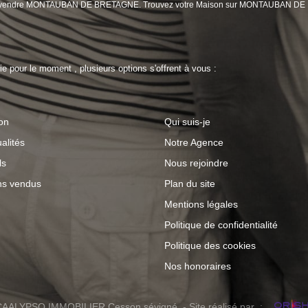
ison à vendre MONTAUBAN DE BRETAGNE. Trouvez votre Maison sur MONTAUBAN 
 pour le moment , plusieurs options s'offrent à vous :
on
Qui suis-je
alités
Notre Agence
ls
Nous rejoindre
ns vendus
Plan du site
Mentions légales
Politique de confidentialité
Politique des cookies
Nos honoraires
AALYPSO IMMOBILIER Cesson sévigné - Site réalisé par :