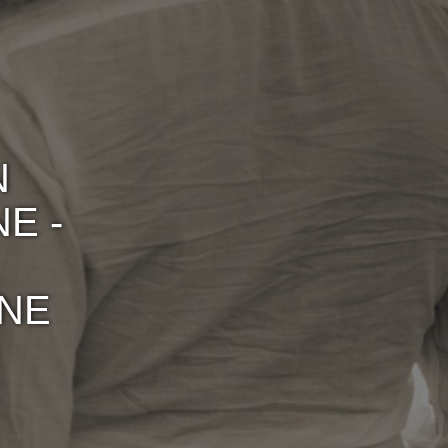
N
E -
NE