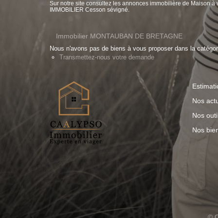
Sur notre site consultez les annonces immobilière de Ma
IMMOBILIER Cesson sévigné.
Immobilier MONTAUBAN DE BRETAGNE
Nous n'avons pas de biens à vous proposer dans la catégorie
Transmettez-nous votre demande
Estimati
Nos actu
Nos outi
Nos bie
© C